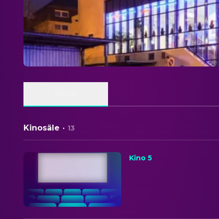
ÜBER
Kinosäle
·
13
Kino 5