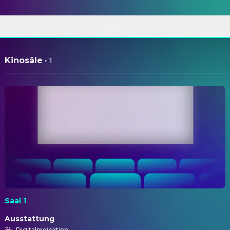
ÜBER
Kinosäle
·
1
Saal 1
Ausstattung
Digitalprojektion