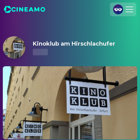
Kinoklub am Hirschlachufer – Kinoprogramm & Tickets
Registrieren
Anmelden
Kinoklub am Hirschlachufer
Cineamo für Unternehmen
Kontakt
Impressum
Datenschutzerklärung
Datenschutzeinstellungen