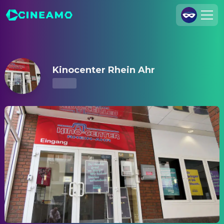
Kinocenter Rhein Ahr – Kinoprogramm & Tickets
Registrieren
Anmelden
Kinocenter Rhein Ahr
Cineamo für Unternehmen
Kontakt
Impressum
Datenschutzerklärung
Datenschutzeinstellungen