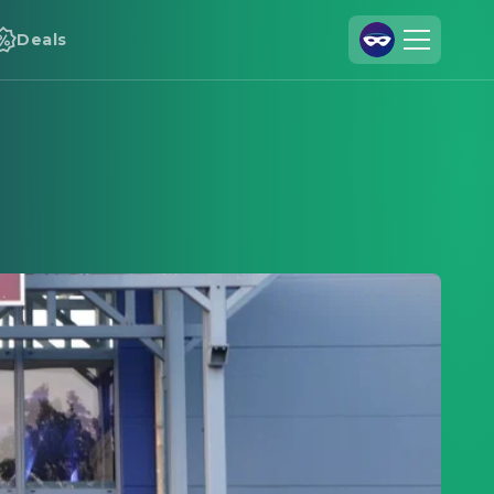
Deals
Registrieren
Anmelden
Cineamo für Unternehmen
Kontakt
Impressum
Datenschutzerklärung
Datenschutzeinstellungen