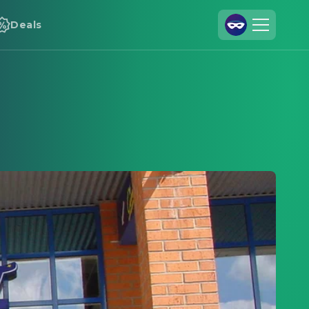
Deals
Registrieren
Anmelden
Cineamo für Unternehmen
Kontakt
Impressum
Datenschutzerklärung
Datenschutzeinstellungen