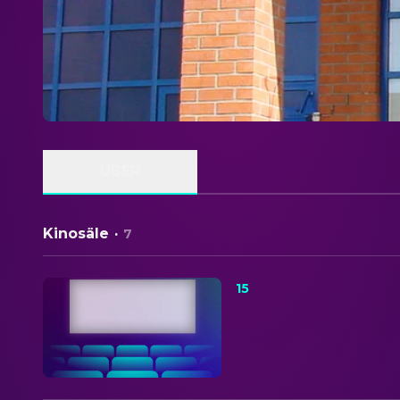
ÜBER
Kinosäle
·
7
15