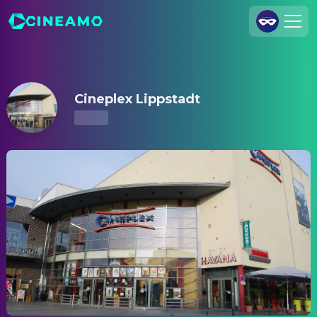
Cineplex Lippstadt – Kinoprogramm & Tickets
Registrieren
Anmelden
Cineplex Lippstadt
Cineamo für Unternehmen
Kontakt
Impressum
Datenschutzerklärung
Datenschutzeinstellungen