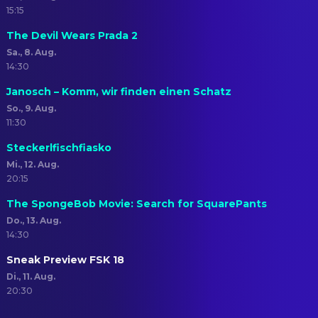
15:15
The Devil Wears Prada 2
Sa., 8. Aug.
14:30
Janosch – Komm, wir finden einen Schatz
So., 9. Aug.
11:30
Steckerlfischfiasko
Mi., 12. Aug.
20:15
The SpongeBob Movie: Search for SquarePants
Do., 13. Aug.
14:30
Sneak Preview FSK 18
Di., 11. Aug.
20:30