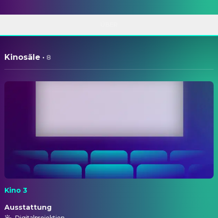
ÜBER
Kinosäle
·
8
Kino 3
Ausstattung
Digitalprojektion