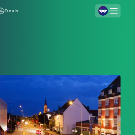
Deals
Registrieren
Anmelden
Cineamo für Unternehmen
Kontakt
Impressum
Datenschutzerklärung
Datenschutzeinstellungen