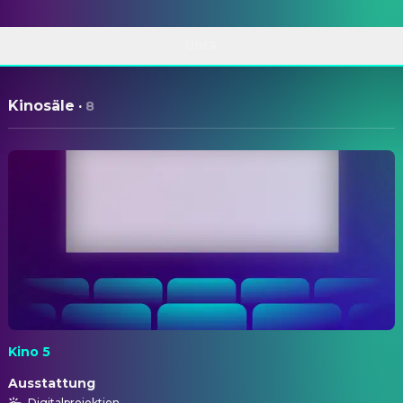
ÜBER
Kinosäle
·
8
Kino 5
Ausstattung
Digitalprojektion