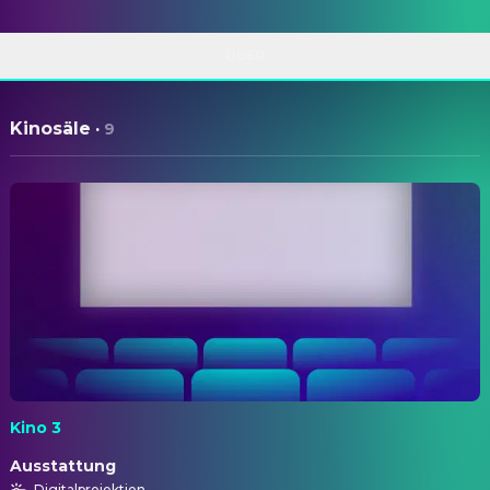
ÜBER
Kinosäle
·
9
Kino 3
Ausstattung
Digitalprojektion