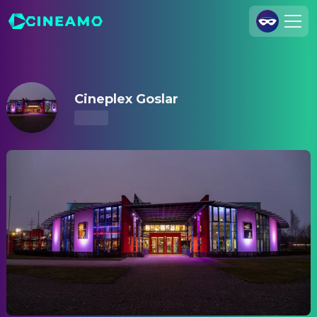
Cineplex Goslar – Kinoprogramm & Tickets
Registrieren
Anmelden
Cineplex Goslar
Cineamo für Unternehmen
Kontakt
Impressum
Datenschutzerklärung
Datenschutzeinstellungen