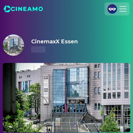
CinemaxX Essen – Kinoprogramm & Tickets
Registrieren
Anmelden
CinemaxX Essen
Cineamo für Unternehmen
Kontakt
Impressum
Datenschutzerklärung
Datenschutzeinstellungen