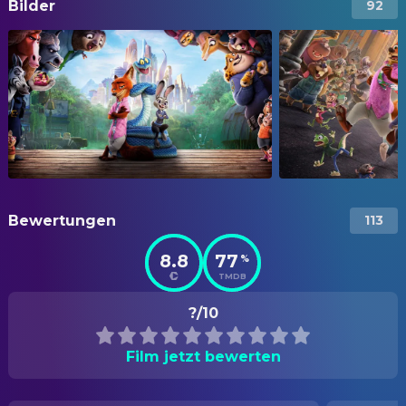
Bilder
92
Bewertungen
113
8.8
77
%
TMDB
?/10
Film jetzt bewerten