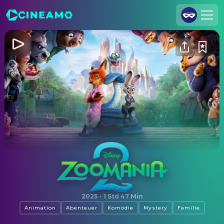
Registrieren
Anmelden
Cineamo für Unternehmen
Kontakt
Impressum
Datenschutzerklärung
Datenschutzeinstellungen
Zoomania 2
2025
·
1 Std 47 Min
Animation
Abenteuer
Komödie
Mystery
Familie