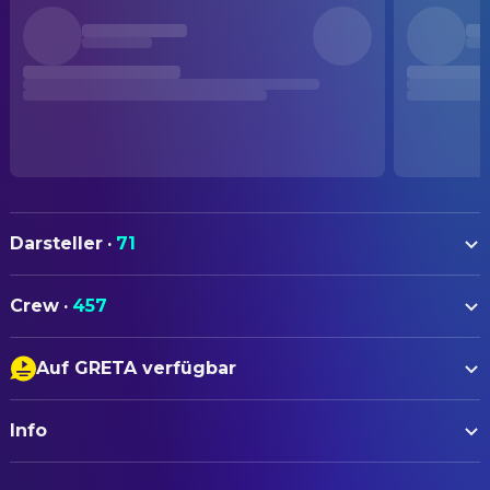
Darsteller
·
71
Ginnifer Goodwin
Judy Hopps (voice)
Crew
·
457
Jason Bateman
Nick Wilde (voice)
AUTOREN
Ke Huy Quan
Gary De'Snake (voice)
Auf GRETA verfügbar
Jared Bush
Drehbuch
Fortune Feimster
Nibbles Maplestick (voice)
Untertitel
Carrie Liao
Head of Story
Andy Samberg
Pawbert Lynxley (voice)
Info
Audiodeskription
David VanTuyle
Head of Story
David Strathairn
Milton Lynxley (voice)
Ed Sheeran
Lyricist
ORIGINALTITEL