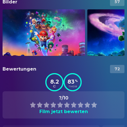
Bilder
57
Bewertungen
72
8.2
83
%
TMDB
?/10
Film jetzt bewerten