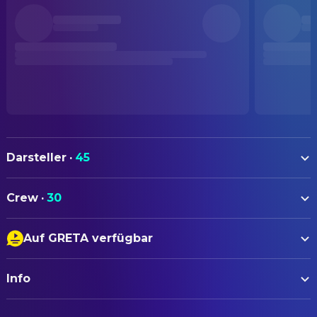
Darsteller
·
45
Chris Pratt
Mario (voice)
Crew
·
30
Charlie Day
Luigi (voice)
AUTOREN
Anya Taylor-Joy
Princess Peach (voice)
Auf GRETA verfügbar
Matthew Fogel
Drehbuch
Jack Black
Bowser (voice)
Untertitel
Ed Skudder
Head of Story
Keegan-Michael Key
Toad (voice)
Info
Audiodeskription
Guy Bar'ely
Story Artist
Donald Glover
Yoshi (voice)
Jeff Mednikow
Story Artist
ORIGINALTITEL