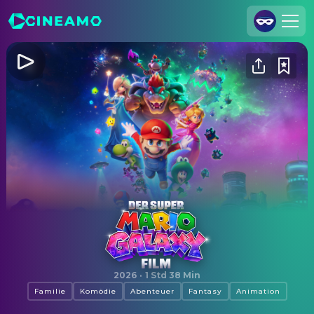
Registrieren
Anmelden
Cineamo für Unternehmen
Kontakt
Impressum
Datenschutzerklärung
Datenschutzeinstellungen
Der Super Mario Galaxy Film
2026
·
1 Std 38 Min
Familie
Komödie
Abenteuer
Fantasy
Animation