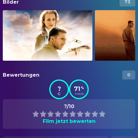
Bilder
73
Bewertungen
0
?
71
%
TMDB
?/10
Film jetzt bewerten