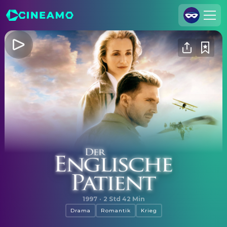
Registrieren
Anmelden
Cineamo für Unternehmen
Kontakt
Impressum
Datenschutzerklärung
Datenschutzeinstellungen
Der englische Patient
1997
·
2 Std 42 Min
Drama
Romantik
Krieg