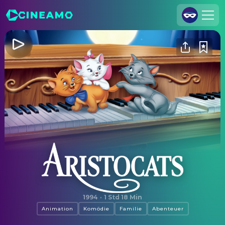
Registrieren
Anmelden
Cineamo für Unternehmen
Kontakt
Impressum
Datenschutzerklärung
Datenschutzeinstellungen
Aristocats
1994
·
1 Std 18 Min
Animation
Komödie
Familie
Abenteuer