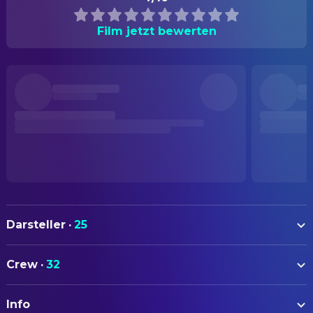
Film jetzt bewerten
Darsteller
·
25
Phil Harris
O'Malley (voice)
Crew
·
32
Eva Gabor
Duchess (voice)
AUTOREN
Sterling Holloway
Roquefort (voice)
Info
Larry Clemmons
Drehbuch