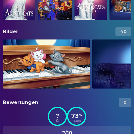
Bilder
40
Bewertungen
0
?
73
%
TMDB
?/10