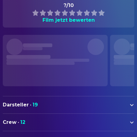
?/10
Film jetzt bewerten
Darsteller
·
19
Patrice Lumumba
Self (archive footage)
Crew
·
12
Louis Armstrong
Self (archive footage)
AUTOREN
Nikita Khrushchev
Self (archive footage)