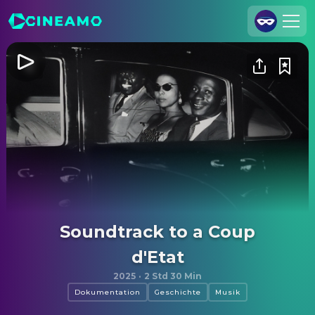
Registrieren
Anmelden
Cineamo für Unternehmen
Kontakt
Impressum
Datenschutzerklärung
Datenschutzeinstellungen
Soundtrack to a Coup
d'Etat
2025
·
2 Std 30 Min
Dokumentation
Geschichte
Musik