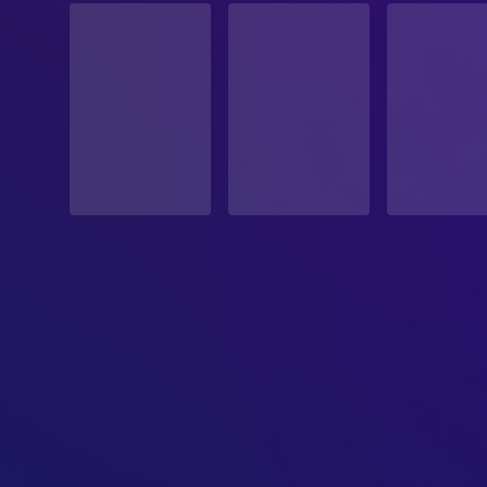
Veröffentlicht
ERSCHEINUNGSDATUM
2026-05-28
ORIGINALSPRACHE
Englisch
PRODUKTIONSLAND
Vereinigte Staaten
BUDGET
$4,000,000.00
EINNAHMEN
$26,400,616.00