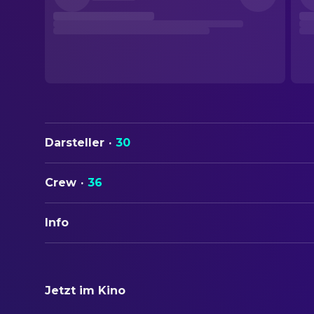
Darsteller
·
30
Crew
·
36
Info
ORIGINALTITEL
Solo Mio
Jetzt im Kino
STATUS