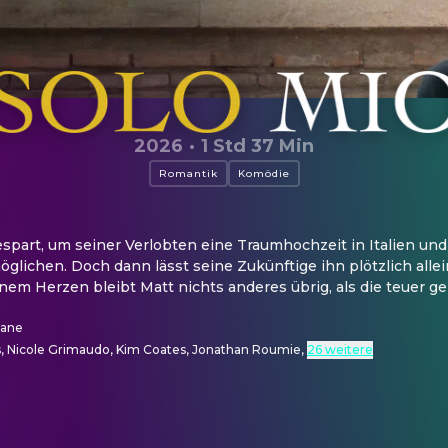
2026
·
1 Std 37 Min
Romantik
Komödie
spart, um seiner Verlobten eine Traumhochzeit in Italien und
glichen. Doch dann lässt seine Zukünftige ihn plötzlich allein
em Herzen bleibt Matt nichts anderes übrig, als die teuer geb
nane
, Nicole Grimaudo, Kim Coates, Jonathan Roumie
,
26 weitere