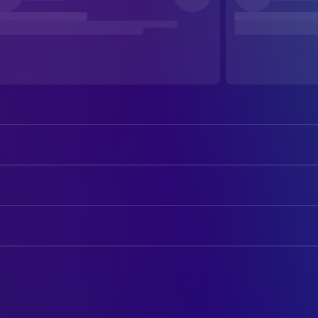
Kevin James
Matt Taylor
Nicole Grimaudo
Gia
AUTOREN
Kim Coates
Julian
Kevin James
Drehbuch
Jonathan Roumie
Neil
Patrick Kinnane
Drehbuch
Alyson Hannigan
Meghan
John Kinnane
Drehbuch
Julie Ann Emery
Heather
Julee Cerda
FILMMUSIK
Donna