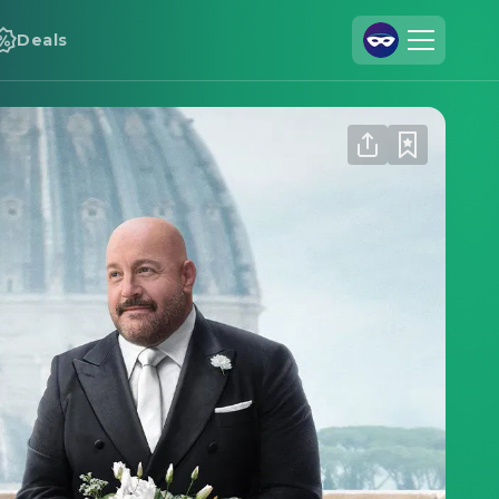
Deals
Registrieren
Anmelden
Cineamo für Unternehmen
Kontakt
Impressum
Datenschutzerklärung
Datenschutzeinstellungen