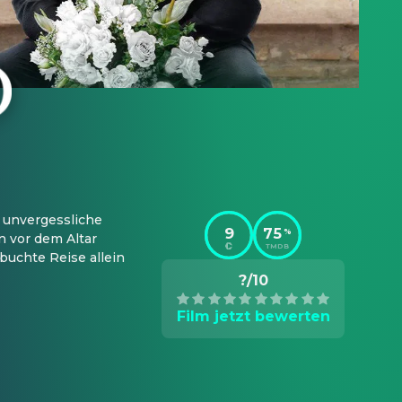
 unvergessliche 
9
75
%
 vor dem Altar 
TMDB
uchte Reise allein 
?/10
Film jetzt bewerten