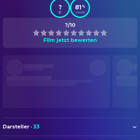
?
81
%
TMDB
?/10
Film jetzt bewerten
Darsteller
·
33
Victor Sjöström
Professor Isak Borg