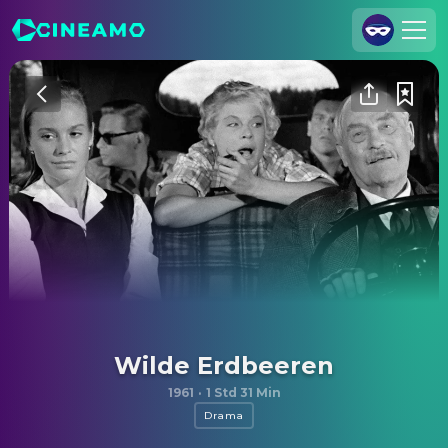
Registrieren
Anmelden
Cineamo für Unternehmen
Kontakt
Impressum
Datenschutzerklärung
Datenschutzeinstellungen
Wilde Erdbeeren
1961
·
1 Std 31 Min
Drama