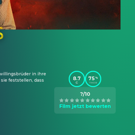
llingsbrüder in ihre 
8.7
75
%
e feststellen, dass 
TMDB
?/10
Film jetzt bewerten