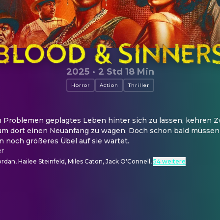
2025
·
2 Std 18 Min
Horror
Action
Thriller
 Problemen geplagtes Leben hinter sich zu lassen, kehren Zwi
um dort einen Neuanfang zu wagen. Doch schon bald müssen si
n noch größeres Übel auf sie wartet.
er
ordan, Hailee Steinfeld, Miles Caton, Jack O'Connell
,
54 weitere