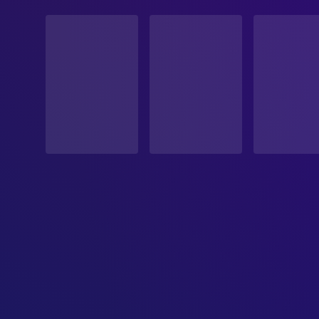
STATUS
Veröffentlicht
ERSCHEINUNGSDATUM
2025-04-16
ORIGINALSPRACHE
Englisch
PRODUKTIONSLAND
Vereinigte Staaten
BUDGET
$100,000,000.00
EINNAHMEN
$371,368,759.00