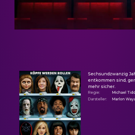
Sechsundzwanzig Jahr
entkommen sind, gerat
mehr sicher.
Regie
:
Michael Tid
Darsteller
:
Marlon Waya