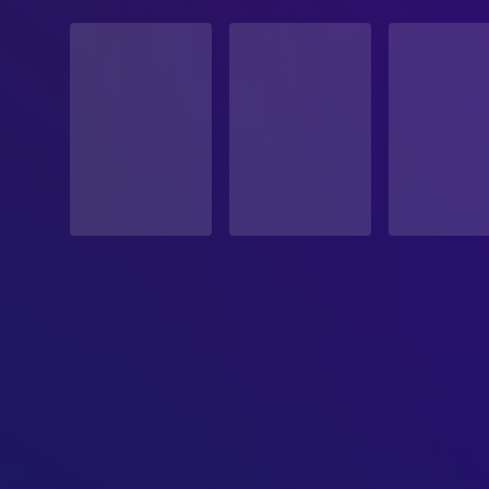
STATUS
Veröffentlicht
ERSCHEINUNGSDATUM
2026-06-04
ORIGINALSPRACHE
Englisch
PRODUKTIONSLAND
Vereinigte Staaten
BUDGET
$30,000,000.00
EINNAHMEN
$231,467,451.00