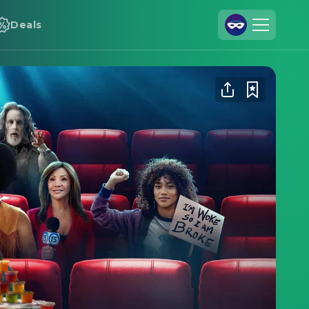
Deals
Registrieren
Anmelden
Cineamo für Unternehmen
Kontakt
Impressum
Datenschutzerklärung
Datenschutzeinstellungen