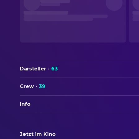
Darsteller
·
63
Crew
·
39
Info
ORIGINALTITEL
Scary Movie
Jetzt im Kino