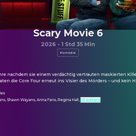
Scary Movie 6
2026
·
1 Std 35 Min
Komödie
e nachdem sie einem verdächtig vertrauten maskierten Killer
en die Core Four erneut ins Visier des Mörders – und kein Ho
des
ns, Shawn Wayans, Anna Faris, Regina Hall
,
59 weitere