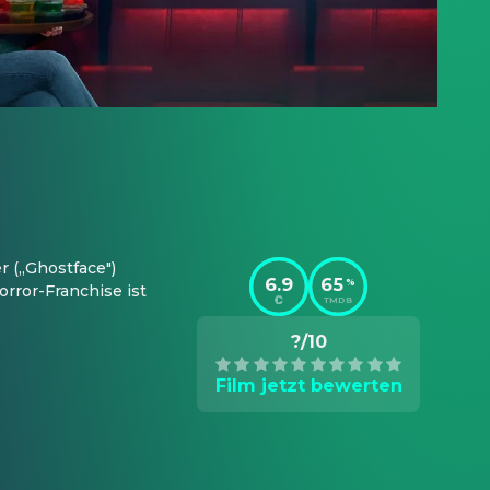
 („Ghostface") 
6.9
65
%
rror-Franchise ist 
TMDB
?/10
Film jetzt bewerten