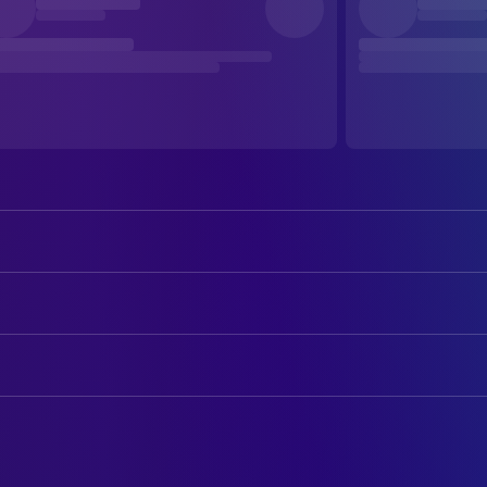
Marlon Wayans
Shorty / 'Joe' / 'Tiffany' / Count Br
Shawn Wayans
Ray
AUTOREN
Anna Faris
Cindy
Marlon Wayans
Drehbuch
Regina Hall
Brenda
Shawn Wayans
Drehbuch
Olivia Rose Keegan
Sara
Keenen Ivory Wayans
Drehbuch
Savannah Lee Nassif
Tuesday
Rick Alvarez
Drehbuch