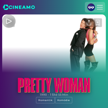
Registrieren
Anmelden
Cineamo für Unternehmen
Kontakt
Impressum
Datenschutzerklärung
Datenschutzeinstellungen
Pretty Woman
1990
·
1 Std 55 Min
Romantik
Komödie