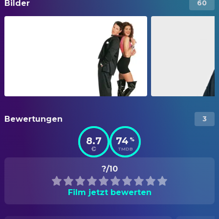
Bilder
60
Bewertungen
3
8.7
74
%
TMDB
?/10
Film jetzt bewerten