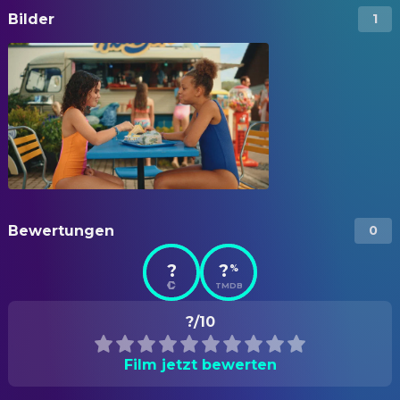
Bilder
1
Bewertungen
0
?
?
%
TMDB
?/10
Film jetzt bewerten