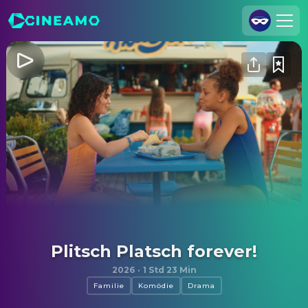
Registrieren
Anmelden
Cineamo für Unternehmen
Kontakt
Impressum
Datenschutzerklärung
Datenschutzeinstellungen
Plitsch Platsch forever!
2026
·
1 Std 23 Min
Familie
Komödie
Drama