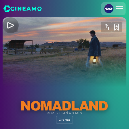
Registrieren
Anmelden
Cineamo für Unternehmen
Kontakt
Impressum
Datenschutzerklärung
Datenschutzeinstellungen
Nomadland
2021
·
1 Std 48 Min
Drama