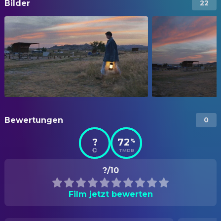
Bilder
22
Bewertungen
0
?
72
%
TMDB
?/10
Film jetzt bewerten