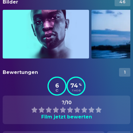
Bilder
46
Bewertungen
1
6
74
%
TMDB
?/10
Film jetzt bewerten