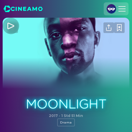
Registrieren
Anmelden
Cineamo für Unternehmen
Kontakt
Impressum
Datenschutzerklärung
Datenschutzeinstellungen
Moonlight
2017
·
1 Std 51 Min
Drama