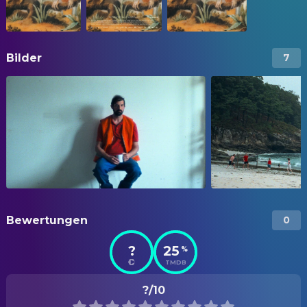
Bilder
7
Bewertungen
0
?
25
%
TMDB
?/10