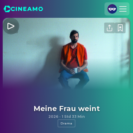
Registrieren
Anmelden
Cineamo für Unternehmen
Kontakt
Impressum
Datenschutzerklärung
Datenschutzeinstellungen
Meine Frau weint
2026
·
1 Std 33 Min
Drama