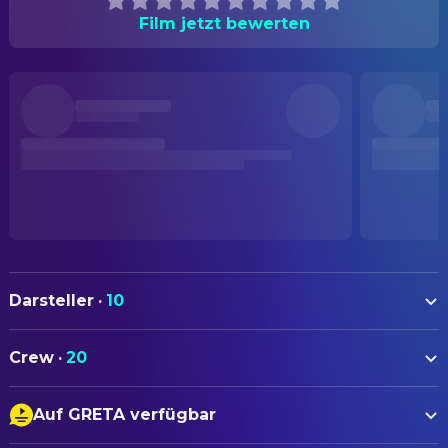
Film jetzt bewerten
Darsteller
·
10
Vladimir Vulević
Thomas
Crew
·
20
Agathe Bonitzer
Carla
AUTOREN
Birte Schnöink
Andrée
Auf GRETA verfügbar
Angela Schanelec
Drehbuch
Pauline Rebmann
Karen