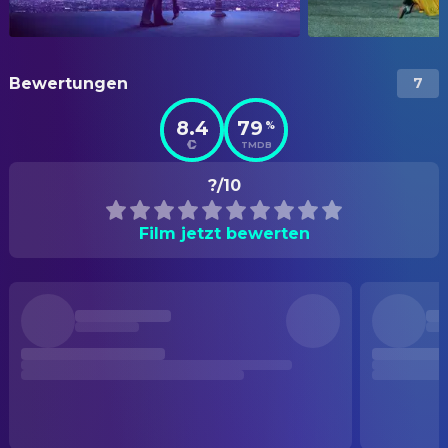
Bewertungen
7
8.4
79
%
TMDB
?/10
Film jetzt bewerten