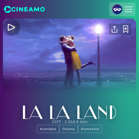
Registrieren
Anmelden
Cineamo für Unternehmen
Kontakt
Impressum
Datenschutzerklärung
Datenschutzeinstellungen
La La Land
2017
·
2 Std 8 Min
Komödie
Drama
Romantik