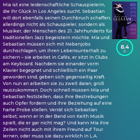
Mia ist eine leidenschaftliche Schauspielerin,
die ihr Glück in Los Angeles sucht. Sebastian
will dort ebenfalls seinen Durchbruch schaffen,
allerdings nicht als Schauspieler, sondern als
Musiker, der Menschen des 21. Jahrhunderts für
traditionellen Jazz begeistern möchte. Mia und
Sebastian müssen sich mit Nebenjobs
8.4
durchschlagen, um ihren Lebensunterhalt zu
sichern – sie arbeitet in Cafés, er sitzt in Clubs
am Keyboard. Nachdem sie einander vorm
Klavier begegnet und schließlich ein Paar
geworden sind, geben sich gegenseitig Kraft.
Von nun an arbeiten sie zu zweit daran, groß
rauszukommen. Doch schnell müssen Mia und
Sebastian feststellen, dass ihre Bestrebungen
auch Opfer fordern und ihre Beziehung auf eine
harte Probe stellen. Verrät sich Sebastian
selbst, wenn er in der Band von Keith Musik
spielt, die er gar nicht mag? Und kann Mia ihre
Zeilen nicht auch mit ihrem Freund auf Tour
lernen, oder muss sie dazu wirklich in L.A.