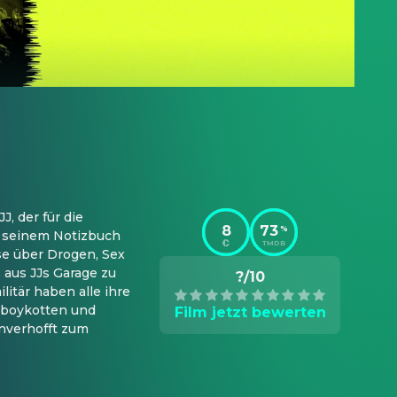
, der für die 
8
73
%
s seinem Notizbuch 
TMDB
e über Drogen, Sex 
aus JJs Garage zu 
?/10
itär haben alle ihre 
oboykotten und 
Film jetzt bewerten
nverhofft zum 