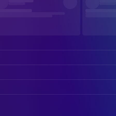
Móglaí Bap
Móglaí Bap or Naoise
Mo Chara
Mo Chara or Liam Óg
AUTOREN
DJ Próvaí
DJ Próvai or JJ
Rich Peppiatt
Drehbuch
Josie Walker
Detective Ellis
Danny Wigley
Script Editor
Fionnuala Flaherty
Caitlin
Rich Peppiatt
Story
Jessica Reynolds
Georgia
Móglaí Bap
Story