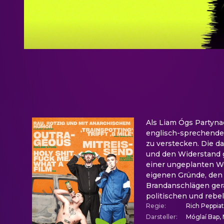
Als Liam Ógs Partynach
englisch-sprechende 
zu verstecken. Die d
und den Widerstand g
einer ungeplanten Well
eigenen Gründe, den 
Brandanschlägen gera
politischen und rebe
Regie
:
Rich Peppiat
Darsteller
:
Móglaí Bap, 