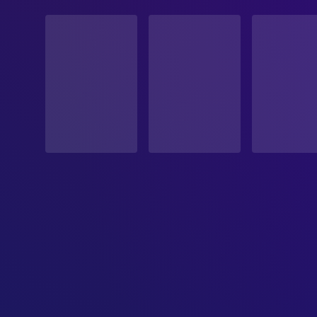
STATUS
Veröffentlicht
ERSCHEINUNGSDATUM
2025-01-23
ORIGINALSPRACHE
Irisch
PRODUKTIONSLAND
Irland, Vereinigtes Königreich, Frankreich
EINNAHMEN
$4,345,446.00