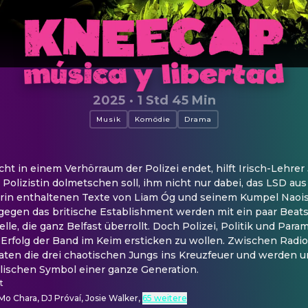
2025
·
1 Std 45 Min
Musik
Komödie
Drama
t in einem Verhörraum der Polizei endet, hilft Irisch-Lehrer JJ
Polizistin dolmetschen soll, ihm nicht nur dabei, das LSD au
arin enthaltenen Texte von Liam Óg und seinem Kumpel Naois
egen das britische Establishment werden mit ein paar Beats 
e, die ganz Belfast überrollt. Doch Polizei, Politik und Paramil
Erfolg der Band im Keim ersticken zu wollen. Zwischen Radi
ten die drei chaotischen Jungs ins Kreuzfeuer und werden u
llischen Symbol einer ganze Generation.
t
Mo Chara, DJ Próvaí, Josie Walker
,
65 weitere