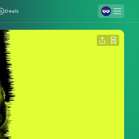
Deals
Registrieren
Anmelden
Cineamo für Unternehmen
Kontakt
Impressum
Datenschutzerklärung
Datenschutzeinstellungen