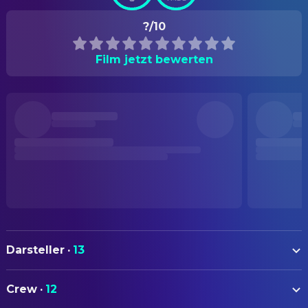
?/10
Film jetzt bewerten
Darsteller
·
13
David Koberidze
Irakli
Crew
·
12
Otar Nijaradze
Levan (voice)