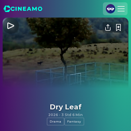
Registrieren
Anmelden
Cineamo für Unternehmen
Kontakt
Impressum
Datenschutzerklärung
Datenschutzeinstellungen
Dry Leaf
2026
·
3 Std 6 Min
Drama
Fantasy