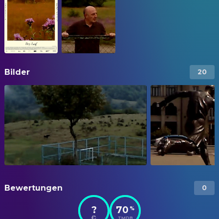
Bilder
20
Bewertungen
0
?
70
%
TMDB