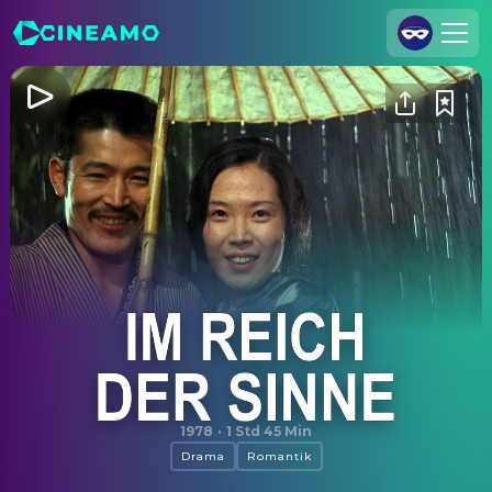
Registrieren
Anmelden
Cineamo für Unternehmen
Kontakt
Impressum
Datenschutzerklärung
Datenschutzeinstellungen
Im Reich der Sinne
1978
·
1 Std 45 Min
Drama
Romantik