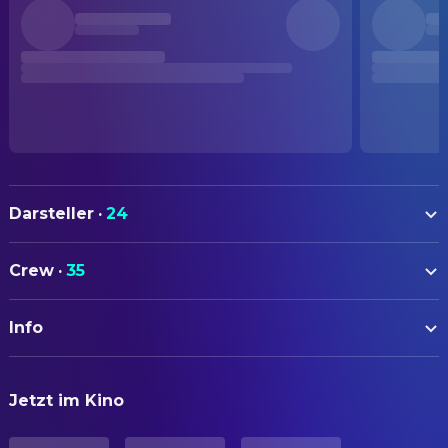
Darsteller
·
24
Eiko Matsuda
Sada Abe
Crew
·
35
Tatsuya Fuji
Kichizo Ishida
AUTOREN
Aoi Nakajima
Toku
Info
Nagisa Ōshima
Drehbuch
Yasuko Matsui
Tagawa Inn Manager
ORIGINALTITEL
Meika Seri
BELEUCHTUNG
Matsuko (Yoshidaya Maid)
Jetzt im Kino
愛のコリーダ
Hiroaki Fujiama
Beleuchter
Kanae Kobayashi
Old Geisha Kikuryû
Ken'ichi Okamoto
Oberbeleuchter
STATUS
Taiji Tonoyama
Old Beggar