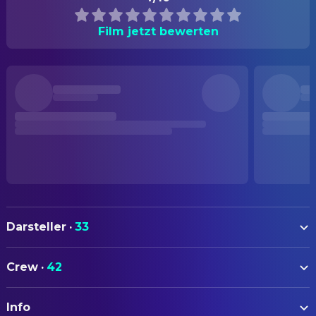
Film jetzt bewerten
Darsteller
·
33
Franco Nero
Sergei Kowalski, The Polish
Crew
·
42
Tony Musante
Paco Roman
AUTOREN
Jack Palance
Ricciolo ("Curly")
Info
Sergio Spina
Co-Writer