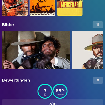
Bilder
11
Bewertungen
0
?
69
%
TMDB
?/10