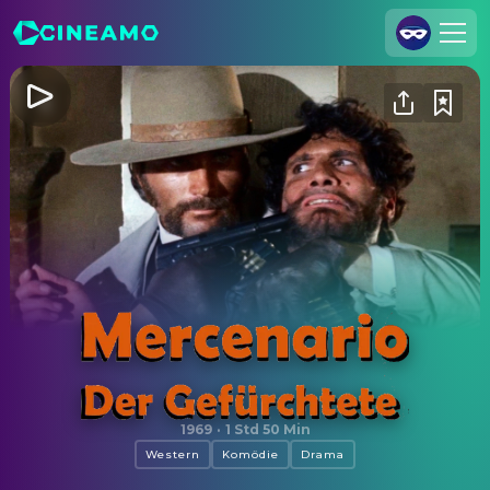
Registrieren
Anmelden
Cineamo für Unternehmen
Kontakt
Impressum
Datenschutzerklärung
Datenschutzeinstellungen
Mercenario - Der Gefürchtete
1969
·
1 Std 50 Min
Western
Komödie
Drama