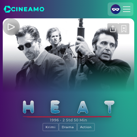
Registrieren
Anmelden
Cineamo für Unternehmen
Kontakt
Impressum
Datenschutzerklärung
Datenschutzeinstellungen
Heat
1996
·
2 Std 50 Min
Krimi
Drama
Action