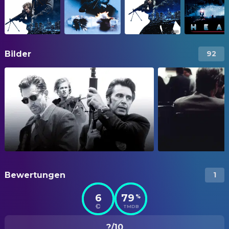
Bilder
92
Bewertungen
1
6
79
%
TMDB
?/10