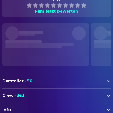
Film jetzt bewerten
Darsteller
·
90
Al Pacino
Lt. Vincent Hanna
Crew
·
363
Robert De Niro
Neil McCauley
AUTOREN
Val Kilmer
Chris Shiherlis
Info
Michael Mann
Drehbuch