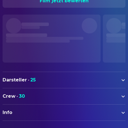
Film jetzt bewerten
Darsteller
·
25
Klaus Kinski
Fitzcarraldo
Crew
·
30
Claudia Cardinale
Molly
AUTOREN
José Lewgoy
Don Aquilino
Info
Werner Herzog
Drehbuch
Miguel Ángel Fuentes
Cholo
ORIGINALTITEL
BELEUCHTUNG
Orinoco Paul