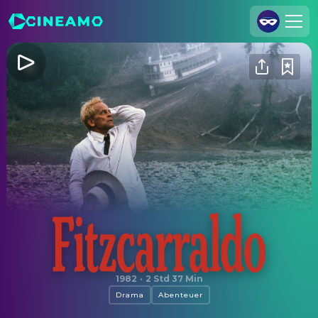
Registrieren
Anmelden
Cineamo für Unternehmen
Kontakt
Impressum
Datenschutzerklärung
Datenschutzeinstellungen
Fitzcarraldo
1982
·
2 Std 37 Min
Drama
Abenteuer