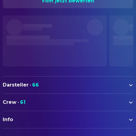
Film jetzt bewerten
Darsteller
·
66
Clint Eastwood
Harry
Crew
·
61
Harry Guardino
Bressler
AUTOREN
Reni Santoni
Chico
Info
Dean Riesner
Drehbuch
John Vernon
The Mayor
Rita M. Fink
Drehbuch
ORIGINALTITEL
Killer