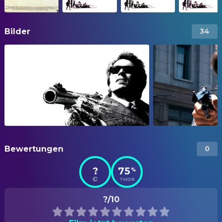
Bilder
34
Bewertungen
0
?
75
%
TMDB
?/10