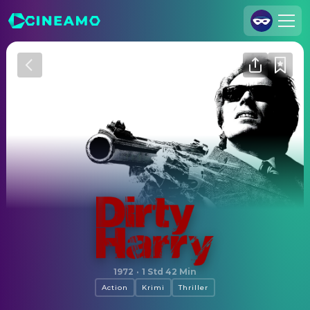
Registrieren
Anmelden
Cineamo für Unternehmen
Kontakt
Impressum
Datenschutzerklärung
Datenschutzeinstellungen
Dirty Harry
1972
·
1 Std 42 Min
Action
Krimi
Thriller