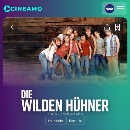
Registrieren
Anmelden
Cineamo für Unternehmen
Kontakt
Impressum
Datenschutzerklärung
Datenschutzeinstellungen
Die Wilden Hühner
2006
·
1 Std 45 Min
Komödie
Familie