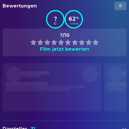
Bewertungen
0
?
62
%
TMDB
?/10
Film jetzt bewerten
Darsteller
·
31