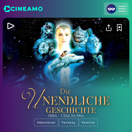
Registrieren
Anmelden
Cineamo für Unternehmen
Kontakt
Impressum
Datenschutzerklärung
Datenschutzeinstellungen
Die unendliche Geschichte
1984
·
1 Std 34 Min
Abenteuer
Fantasy
Familie