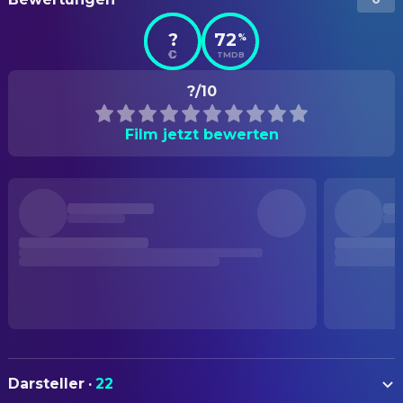
?
72
%
TMDB
?/10
Film jetzt bewerten
Darsteller
·
22