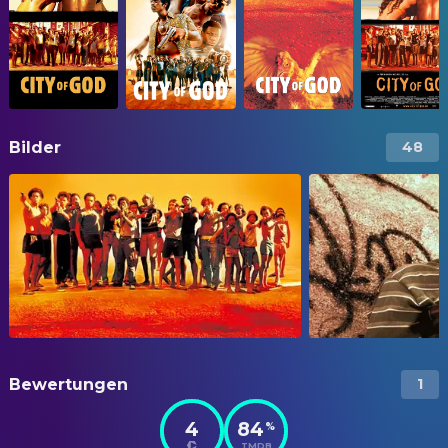
Bilder
48
Bewertungen
1
4
84
%
TMDB