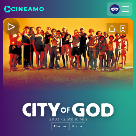
Registrieren
Anmelden
Cineamo für Unternehmen
Kontakt
Impressum
Datenschutzerklärung
Datenschutzeinstellungen
City of God
2003
·
2 Std 10 Min
Drama
Krimi