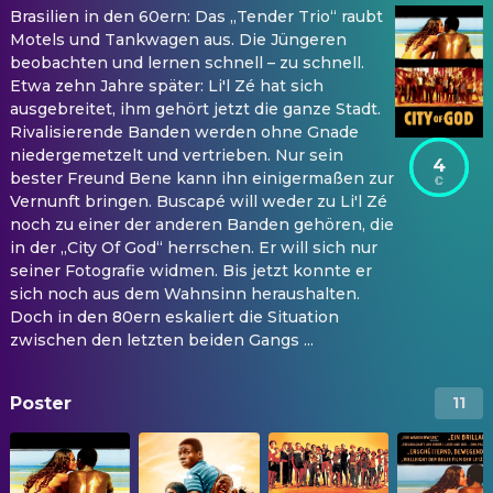
Brasilien in den 60ern: Das „Tender Trio“ raubt
Motels und Tankwagen aus. Die Jüngeren
beobachten und lernen schnell – zu schnell.
Etwa zehn Jahre später: Li'l Zé hat sich
ausgebreitet, ihm gehört jetzt die ganze Stadt.
Rivalisierende Banden werden ohne Gnade
niedergemetzelt und vertrieben. Nur sein
4
bester Freund Bene kann ihn einigermaßen zur
Vernunft bringen. Buscapé will weder zu Li'l Zé
noch zu einer der anderen Banden gehören, die
in der „City Of God“ herrschen. Er will sich nur
seiner Fotografie widmen. Bis jetzt konnte er
sich noch aus dem Wahnsinn heraushalten.
Doch in den 80ern eskaliert die Situation
zwischen den letzten beiden Gangs ...
Poster
11