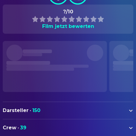
?/10
Film jetzt bewerten
Darsteller
·
150
Alexandre Rodrigues
Buscapé - Rocket
Crew
·
39
Leandro Firmino
Zé Pequeno - Li'l Zé