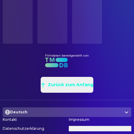
Mikhail Kaufman
Kamera
STATUS
Veröffentlicht
PRODUKTION
ERSCHEINUNGSDATUM
Star Mishkel-Eneva
Produzent
1929-07-01
REGIE
ORIGINALSPRACHE
Dziga Vertov
Regie
Russisch
Filmdaten bereitgestellt von
SCHNITT
PRODUKTIONSLAND
Russland
Elizaveta Svilova
Schnitt
Zurück zum Anfang
Deutsch
Kontakt
Impressum
Datenschutzerklärung
Datenschutzeinstellungen