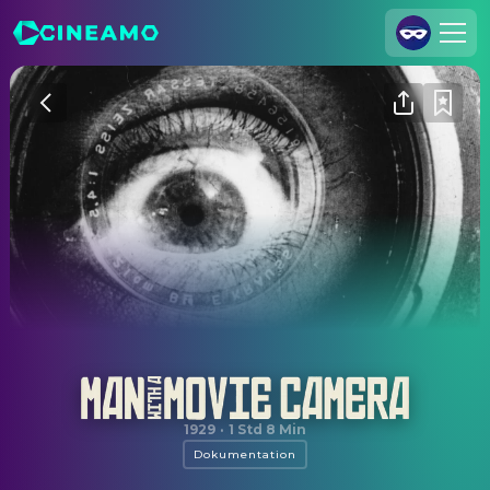
Registrieren
Anmelden
Cineamo für Unternehmen
Kontakt
Impressum
Datenschutzerklärung
Datenschutzeinstellungen
Der Mann mit der Kamera
1929
·
1 Std 8 Min
Dokumentation