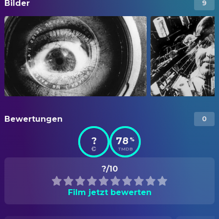
Bilder
9
Bewertungen
0
?
78
%
TMDB
?/10
Film jetzt bewerten