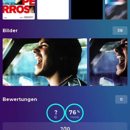
Bilder
38
Bewertungen
0
?
76
%
TMDB
?/10