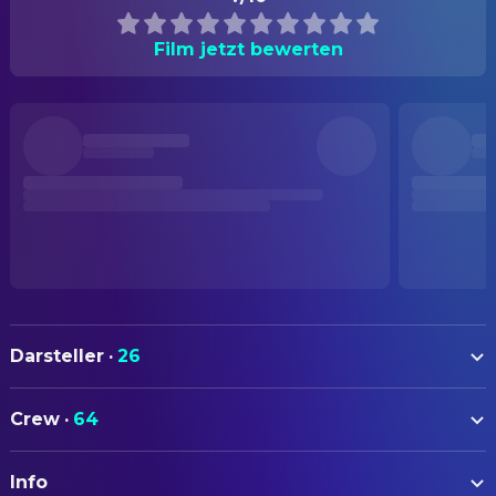
Film jetzt bewerten
Darsteller
·
26
Emilio Echevarría
El Chivo
Crew
·
64
Gael García Bernal
Octavio
AUTOREN
Goya Toledo
Valeria
Info
Guillermo Arriaga
Drehbuch