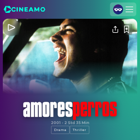
Registrieren
Anmelden
Cineamo für Unternehmen
Kontakt
Impressum
Datenschutzerklärung
Datenschutzeinstellungen
Amores perros
2001
·
2 Std 35 Min
Drama
Thriller