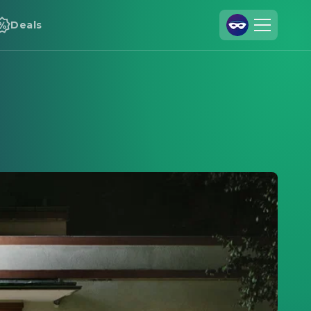
Deals
Registrieren
Anmelden
Cineamo für Unternehmen
Kontakt
Impressum
Datenschutzerklärung
Datenschutzeinstellungen