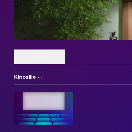
ÜBER
Kinosäle
·
1