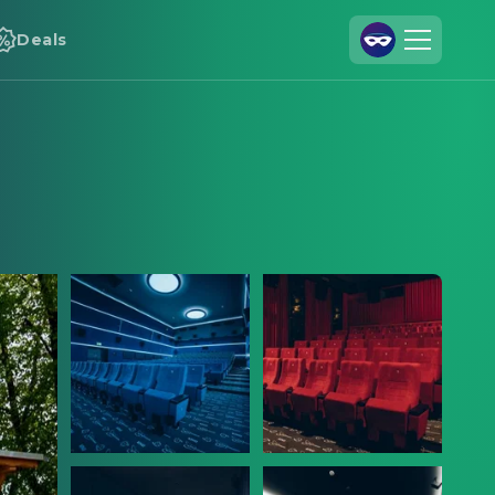
Deals
Registrieren
Anmelden
Cineamo für Unternehmen
Kontakt
Impressum
Datenschutzerklärung
Datenschutzeinstellungen