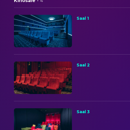
Kinosäle
·
4
Saal 1
Saal 2
Saal 3