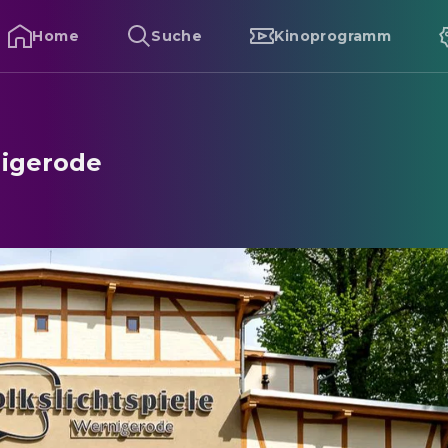
s
Home
Suche
Kinoprogramm
nigerode