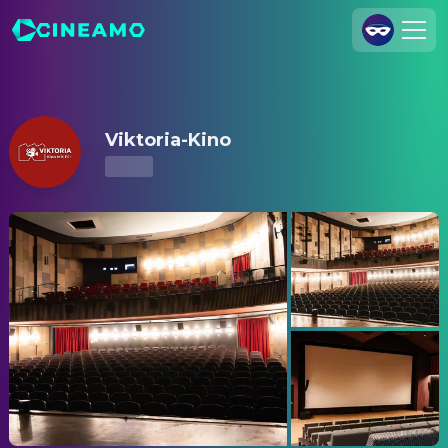
Viktoria-Kino – Kinoprogramm & Tickets
Registrieren
Anmelden
Viktoria-Kino
Cineamo für Unternehmen
Kontakt
Impressum
Datenschutzerklärung
Datenschutzeinstellungen