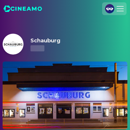
Schauburg – Kinoprogramm & Tickets
Registrieren
Anmelden
Schauburg
Cineamo für Unternehmen
Kontakt
Impressum
Datenschutzerklärung
Datenschutzeinstellungen