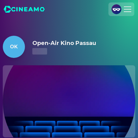
Open-Air Kino Passau – Kinoprogramm & Tickets
Registrieren
Anmelden
Open-Air Kino Passau
OK
Cineamo für Unternehmen
Kontakt
Impressum
Datenschutzerklärung
Datenschutzeinstellungen