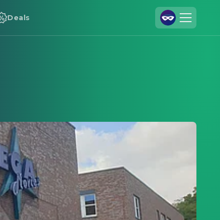
Deals
Registrieren
Anmelden
Cineamo für Unternehmen
Kontakt
Impressum
Datenschutzerklärung
Datenschutzeinstellungen