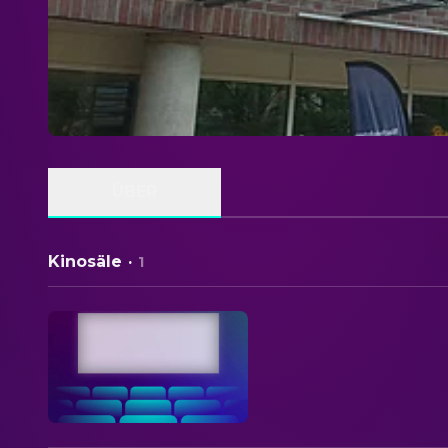
ÜBER
Kinosäle
·
1