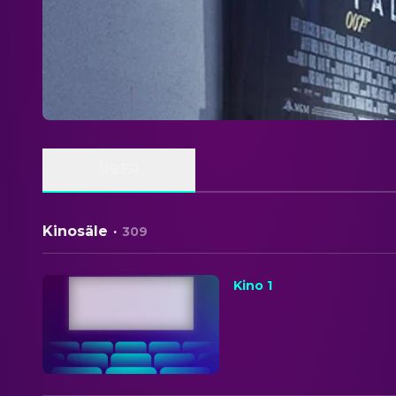
ÜBER
Kinosäle
·
309
Kino 1