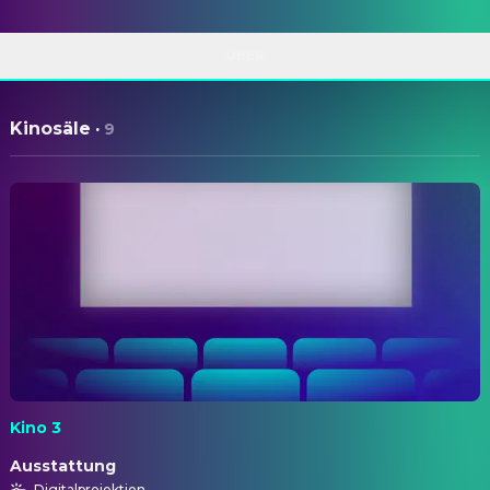
ÜBER
Kinosäle
·
9
Kino 3
Ausstattung
Digitalprojektion