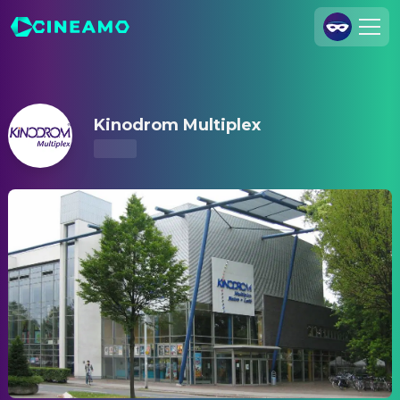
Kinodrom Multiplex – Kinoprogramm & Tickets
Registrieren
Anmelden
Kinodrom Multiplex
Cineamo für Unternehmen
Kontakt
Impressum
Datenschutzerklärung
Datenschutzeinstellungen