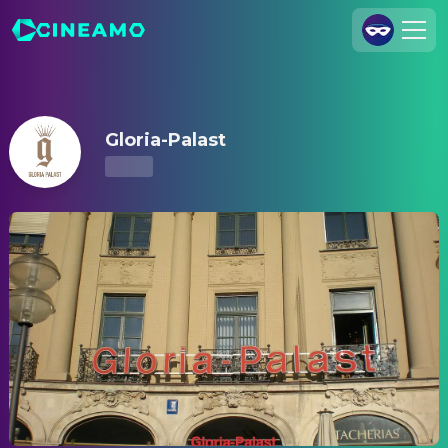
Gloria-Palast – Kinoprogramm & Tickets
Registrieren
Anmelden
Gloria-Palast
Cineamo für Unternehmen
Kontakt
Impressum
Datenschutzerklärung
Datenschutzeinstellungen