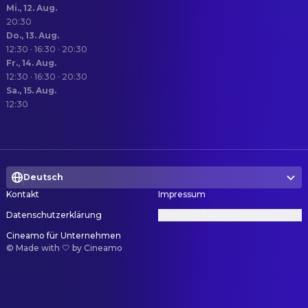
Mi., 12. Aug.
20:30
Do., 13. Aug.
12:30 · 16:30 · 20:30
Fr., 14. Aug.
12:30 · 16:30 · 20:30
Sa., 15. Aug.
12:30
Deutsch
Kontakt
Impressum
Datenschutzerklärung
Datenschutzeinstellungen
Cineamo für Unternehmen
©
Made with 🤍 by Cineamo