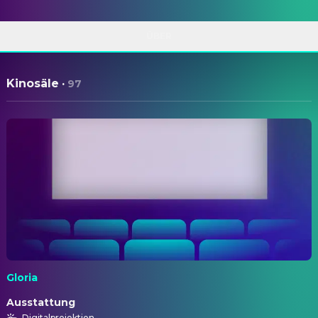
ÜBER
Kinosäle
·
97
Gloria
Ausstattung
Digitalprojektion