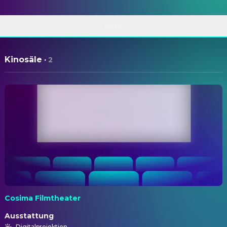
ÜBER
Kinosäle
·
2
Cosima Filmtheater
Ausstattung
Digitalprojektion