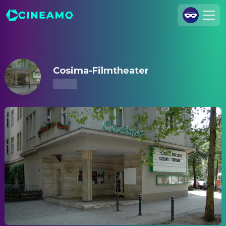
Cosima-Filmtheater – Kinoprogramm & Tickets
Registrieren
Anmelden
Cosima-Filmtheater
Cineamo für Unternehmen
Kontakt
Impressum
Datenschutzerklärung
Datenschutzeinstellungen