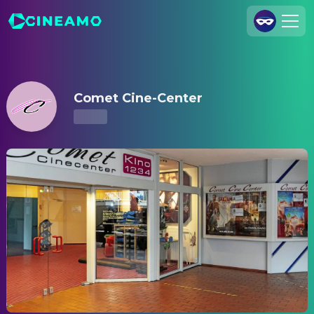
Comet Cine-Center – Kinoprogramm & Tickets
Registrieren
Anmelden
Comet Cine-Center
Cineamo für Unternehmen
Kontakt
Impressum
Datenschutzerklärung
Datenschutzeinstellungen