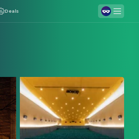
Deals
Registrieren
Anmelden
Cineamo für Unternehmen
Kontakt
Impressum
Datenschutzerklärung
Datenschutzeinstellungen