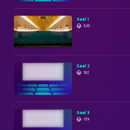
Saal 1
525
Saal 2
162
Saal 3
139