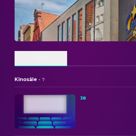
ÜBER
Kinosäle
·
7
38