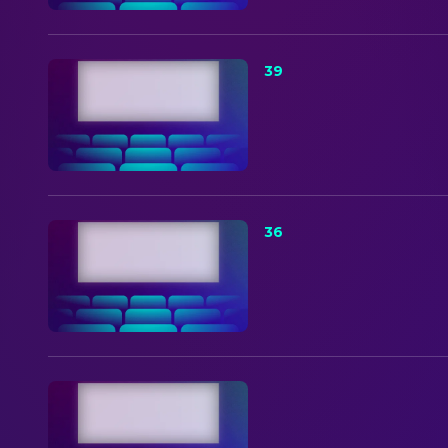
39
36